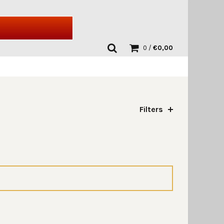
0
/
€
0,00
Filters