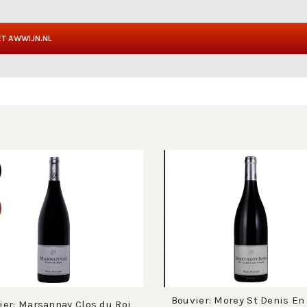
T AWWIJN.NL
Bouvier: Morey St Denis En 
ier: Marsannay Clos du Roi