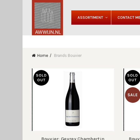
ASSORTIMENT
CONTACT ME
Home
Brands
Bouvier
SOLD
SOLD
OUT
OUT
SALE
Bouvier: Gevrey Chambertin
Bouv