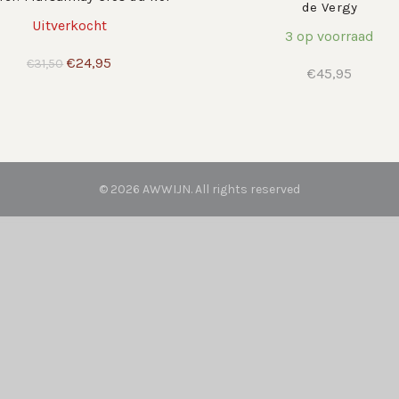
de Vergy
Uitverkocht
3 op voorraad
Oorspronkelijke
Huidige
€
24,95
€
31,50
€
45,95
prijs
prijs
was:
is:
€31,50.
€24,95.
© 2026
AWWIJN
. All rights reserved