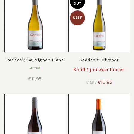
OUT
SALE
Raddeck: Sauvignon Blanc
Raddeck: Silvaner
Voorraad
Komt 1 juli weer binnen
€
11,95
Oorspronkelijke
Huidige
€
10,95
€
11,95
prijs
prijs
was:
is:
€11,95.
€10,95.