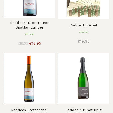
Raddeck: Niersteiner
Raddeck: Orbel
Spätburgunder
Voorraad
Voorraad
€
19,95
Oorspronkelijke
Huidige
€
16,95
€
18,50
prijs
prijs
was:
is:
€18,50.
€16,95.
Raddeck: Pettenthal
Raddeck: Pinot Brut