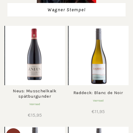
Wagner Stempel
Neus: Musschelkalk
Raddeck: Blanc de Noir
spätburgunder
Voorraad
Voorraad
€
11,95
€
15,95