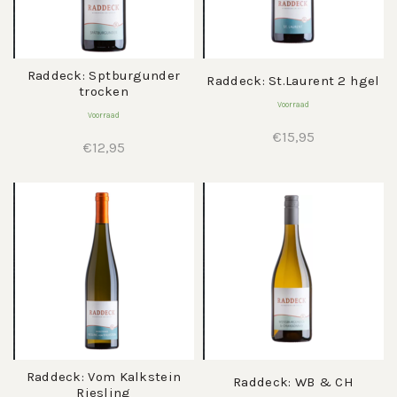
Raddeck: Sptburgunder
Raddeck: St.Laurent 2 hgel
trocken
Voorraad
Voorraad
€
15,95
€
12,95
Raddeck: Vom Kalkstein
Raddeck: WB & CH
Riesling