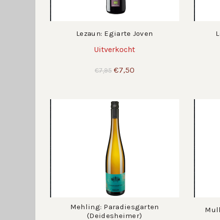
Lezaun: Egiarte Joven
L
Uitverkocht
Oorspronkelijke
Huidige
€
7,50
€
7,95
prijs
prijs
was:
is:
€7,95.
€7,50.
Mehling: Paradiesgarten
Mull
(Deidesheimer)