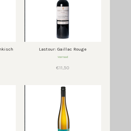
nkisch
Lastour: Gaillac Rouge
Voorraad
€
11,50