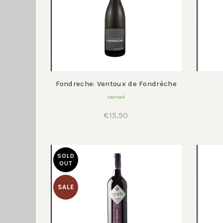
Fondreche: Ventoux de Fondrèche
Voorraad
€
15,50
SOLD
OUT
SALE