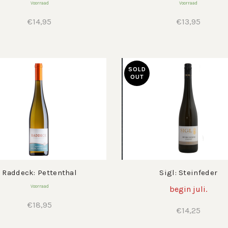
Voorraad
Voorraad
€
14,95
€
13,95
SOLD
OUT
Raddeck: Pettenthal
Sigl: Steinfeder
Voorraad
begin juli.
€
18,95
€
14,25