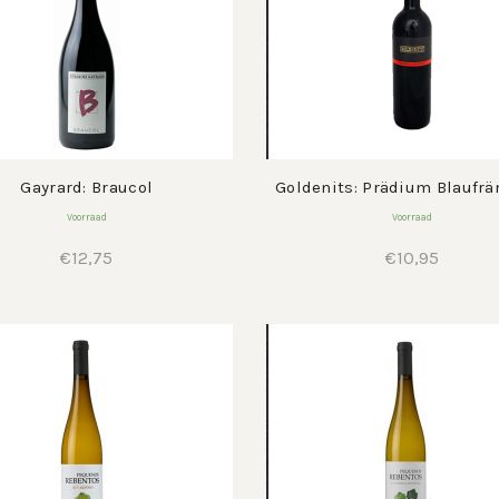
Gayrard: Braucol
Goldenits: Prädium Blaufrä
Voorraad
Voorraad
€
12,75
€
10,95