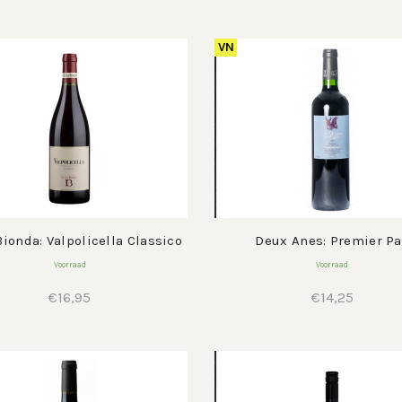
prijs
prij
was:
is:
€16,95.
€13,
VN
Bionda: Valpolicella Classico
Deux Anes: Premier P
Voorraad
Voorraad
€
16,95
€
14,25