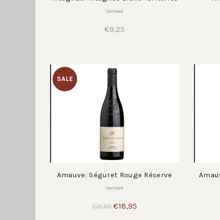
Voorraad
€
9,25
SALE
Amauve: Séguret Rouge Réserve
Amauv
Voorraad
Oorspronkelijke
Huidige
€
18,95
€
21,95
prijs
prijs