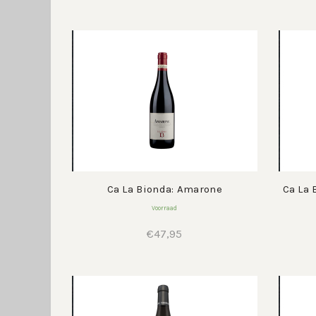
was:
is:
€21,95.
€18,95.
Ca La Bionda: Amarone
Ca La 
Voorraad
€
47,95