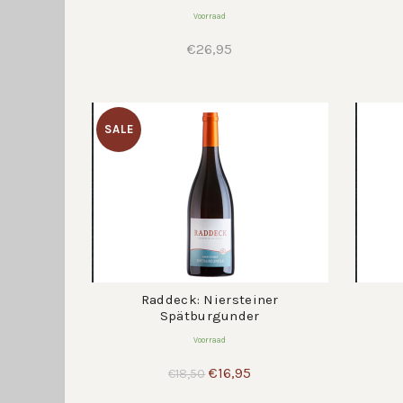
Voorraad
€
26,95
SALE
Raddeck: Niersteiner
Spätburgunder
Voorraad
Oorspronkelijke
Huidige
€
16,95
€
18,50
prijs
prijs