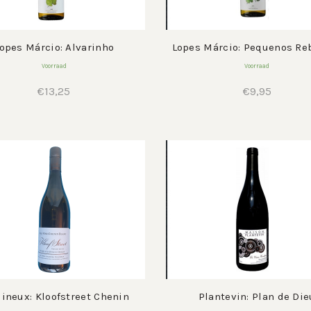
opes Márcio: Alvarinho
Lopes Márcio: Pequenos Re
Voorraad
Voorraad
€
13,25
€
9,95
ineux: Kloofstreet Chenin
Plantevin: Plan de Die