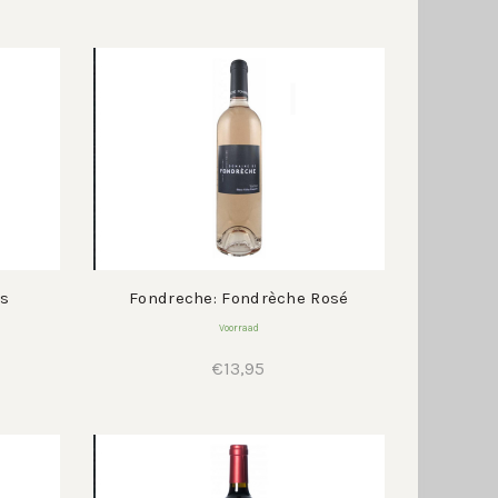
s
95.
as
Fondreche: Fondrèche Rosé
Voorraad
€
13,95