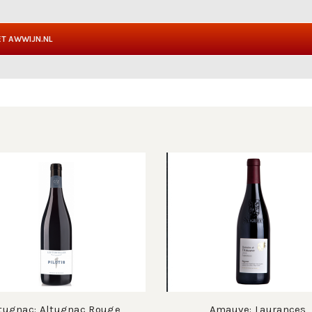
T AWWIJN.NL
tugnac: Altugnac Rouge
Amauve: Laurances