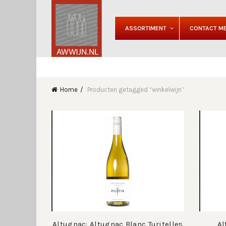
ASSORTIMENT
CONTACT ME
Home
Producten getagged “winkelwijn”
Altugnac: Altugnac Blanc Turitelles
Al