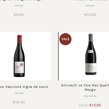
Voorraad
Voorraad
€
9,25
€
13,55
SALE
Amirault: Le Clos des Quar
e: Vaucluse Vigne de Louis
Rouge
Voorraad
2022 half dec
€
10,40
Oorspronke
Huid
€
13,95
€
16,95