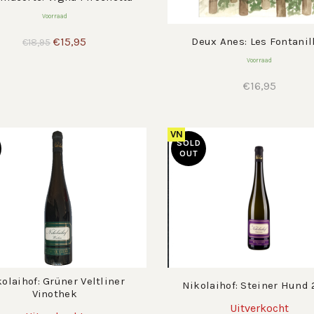
Voorraad
Oorspronkelijke
Huidige
Deux Anes: Les Fontanil
€
15,95
€
18,95
prijs
prijs
Voorraad
was:
is:
€18,95.
€15,95.
€
16,95
VN
SOLD
OUT
olaihof: Grüner Veltliner
Nikolaihof: Steiner Hund
Vinothek
Uitverkocht