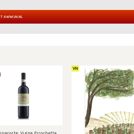
T AWWIJN.NL
VN
inacorte: Vigna Pirochetta