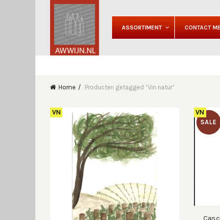
ASSORTIMENT
CONTACT ME
Home
Producten getagged “Vin natur”
VN
VN
SALE
Casc