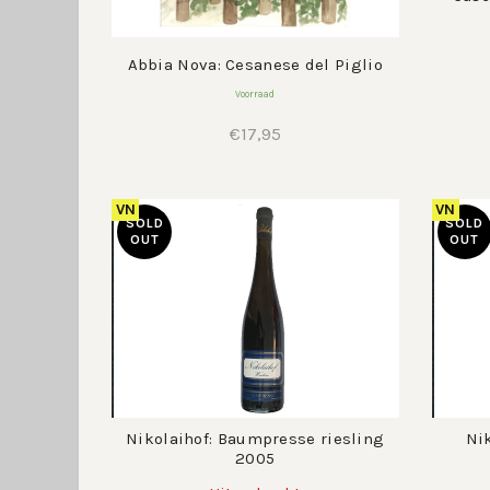
Abbia Nova: Cesanese del Piglio
Voorraad
€
17,95
VN
VN
SOLD
SOLD
OUT
OUT
Nikolaihof: Baumpresse riesling
Nik
2005