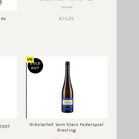
Voorraad
les
€
14,25
VN
SOLD
OUT
Nikolaihof: Vom Stein Federspiel
 2007
Riesling