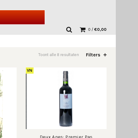
0
/
€
0,00
Filters
Toont alle 8 resultaten
VN
Deux Anes: Premier Pas