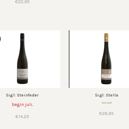
€
22,95
Sigl: Steinfeder
Sigl: Stella
Voorraad
begin juli.
€
26,95
€
14,25