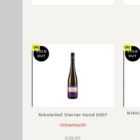
VN
VN
SOLD
SOLD
OUT
OUT
Nikol
Nikolaihof: Steiner Hund 2007
Uitverkocht
€
39,95