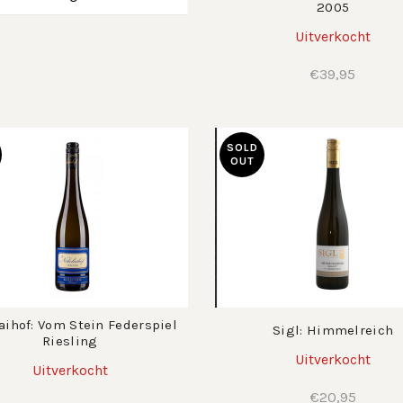
2005
Uitverkocht
€
39,95
SOLD
OUT
aihof: Vom Stein Federspiel
Sigl: Himmelreich
Riesling
Uitverkocht
Uitverkocht
€
20,95