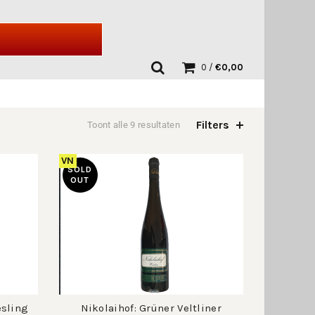
0
/
€
0,00
Filters
Toont alle 9 resultaten
VN
SOLD
OUT
esling
Nikolaihof: Grüner Veltliner