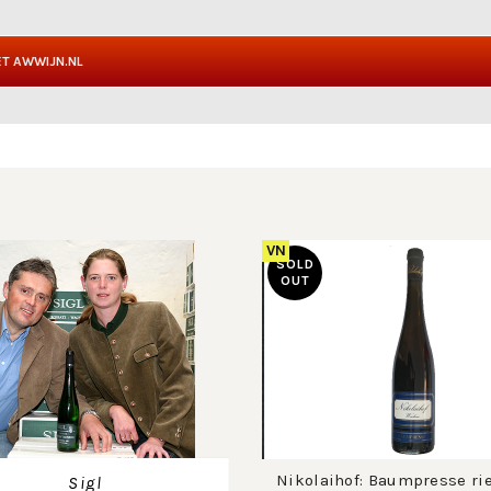
T AWWIJN.NL
VN
SOLD
OUT
Nikolaihof: Baumpresse ri
Sigl