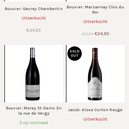
Bouvier: Marsannay Clos du
Bouvier: Gevrey Chambertin
Roi
Uitverkocht
Uitverkocht
€
34,95
Oorspronkelijke
Huidige
€
24,95
€
31,50
prijs
prijs
was:
is:
€31,50.
€24,95.
SOLD
OUT
Bouvier: Morey St Denis En
Jacob: Aloxe Corton Rouge
la rue de Vergy
Uitverkocht
3 op voorraad