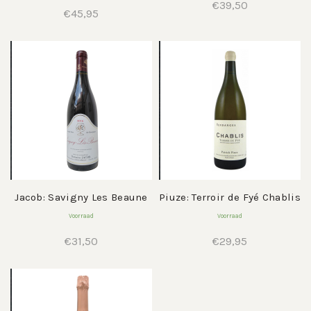
€
39,50
€
45,95
Jacob: Savigny Les Beaune
Piuze: Terroir de Fyé Chablis
Voorraad
Voorraad
€
31,50
€
29,95