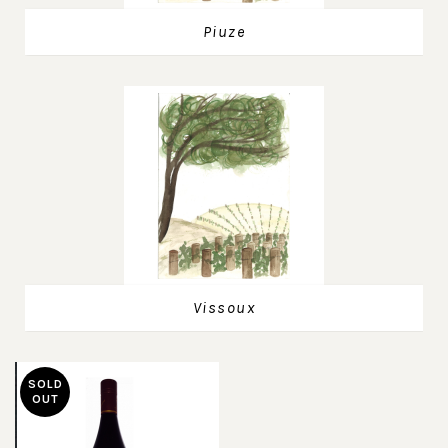
Piuze
Vissoux
SOLD
OUT