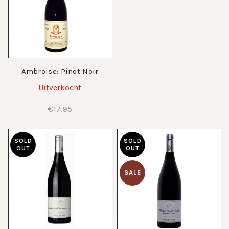
Ambroise: Pinot Noir
Uitverkocht
€
17,95
SOLD
SOLD
OUT
OUT
SALE