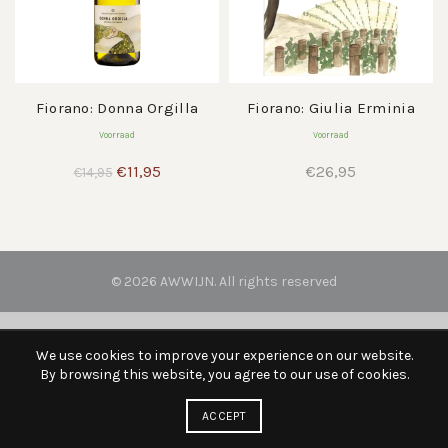
Fiorano: Donna Orgilla
Fiorano: Giulia Erminia
Voorraad
Voorraad
Oorspronkelijke
Huidige
€
11,95
€
26,95
€
14,95
prijs
prijs
was:
is:
€14,95.
€11,95.
© 2026
AWWIJN
. All rights reserved
We use cookies to improve your experience on our website.
By browsing this website, you agree to our use of cookies.
ACCEPT