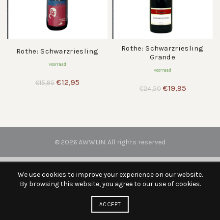
Rothe: Schwarzriesling
Rothe: Schwarzriesling
Grande
Voorraad
Voorraad
Oorspronkelijke
Huidige
€
12,95
€
15,95
Oorspronkelijke
Huidige
€
19,95
€
24,50
prijs
prijs
prijs
prijs
was:
is:
was:
is:
€15,95.
€12,95.
€24,50.
€19,95.
© 2026
AWWIJN
. All rights reserved
We use cookies to improve your experience on our website.
By browsing this website, you agree to our use of cookies.
ACCEPT