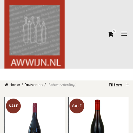
0
Filters
Home
Druivenras
Schwarzriesling
SALE
SALE