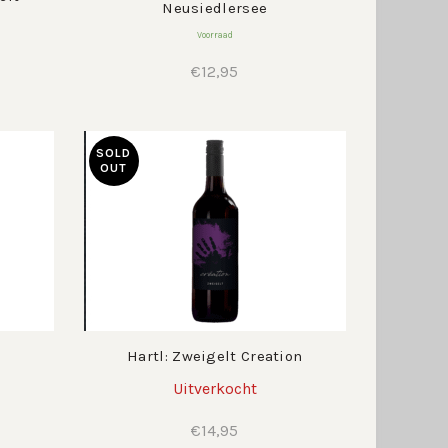
Neusiedlersee
Voorraad
€
12,95
SOLD
OUT
Hartl: Zweigelt Creation
Uitverkocht
lijke
ige
€
14,95