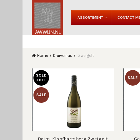
ASSORTIMENT
CONTACT ME
Home
Druivenras
Zweigelt
SOLD
SALE
OUT
SALE
Deim: Klopfhartsberg Zweigelt
Go