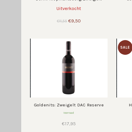
Uitverkocht
Oorspronkelijke
Huidige
€
9,50
€
11,55
prijs
prijs
was:
is:
€11,55.
€9,50.
SALE
Goldenits: Zweigelt DAC Reserve
H
Voorraad
€
17,95