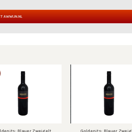
T AWWIJN.NL
ldenits: Blauer Zweigelt
Goldenits: Blauer Zweig