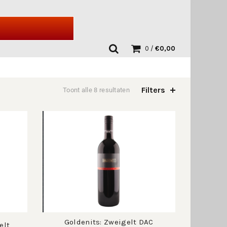
0
/
€
0,00
Filters
Toont alle 8 resultaten
Goldenits: Zweigelt DAC
elt