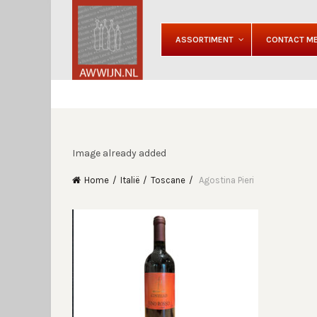
ASSORTIMENT
CONTACT ME
Image already added
Home
Italië
Toscane
Agostina Pieri