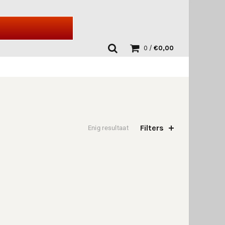
0
/
€
0,00
Filters
Enig resultaat