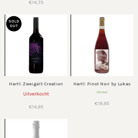
€
14,75
SOLD
OUT
Hartl: Zweigelt Creation
Hartl: Pinot Noir by Lukas
Voorraad
Uitverkocht
€
19,95
€
14,95