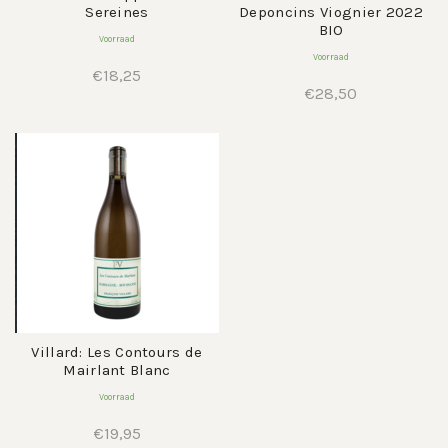
Sereines
Deponcins Viognier 2022
BIO
Voorraad
Voorraad
€
18,25
€
28,50
Villard: Les Contours de
Mairlant Blanc
Voorraad
€
19,95