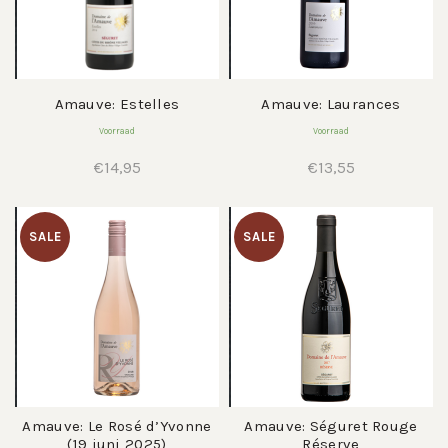
Amauve: Estelles
Amauve: Laurances
Voorraad
Voorraad
€
14,95
€
13,55
SALE
SALE
Amauve: Le Rosé d’Yvonne
Amauve: Séguret Rouge
(19 juni 2025)
Réserve