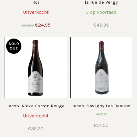
Roi
la rue de Vergy
Uitverkocht
3 op voorraad
Oorspronkelijke
Huidige
€
24,95
€
45,95
€
31,50
prijs
prijs
was:
is:
€31,50.
€24,95.
SOLD
OUT
Jacob: Aloxe Corton Rouge
Jacob: Savigny Les Beaune
Voorraad
Uitverkocht
€
31,50
€
39,50