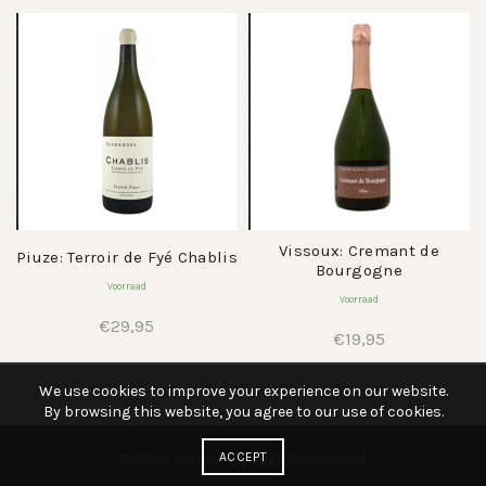
Vissoux: Cremant de
Piuze: Terroir de Fyé Chablis
Bourgogne
Voorraad
Voorraad
€
29,95
€
19,95
We use cookies to improve your experience on our website.
By browsing this website, you agree to our use of cookies.
© 2026
AWWIJN
ACCEPT
. All rights reserved