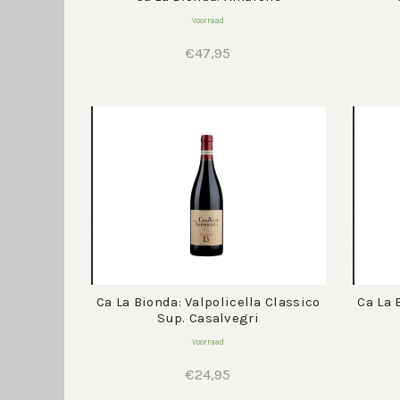
Voorraad
€
47,95
Ca La Bionda: Valpolicella Classico
Ca La 
Sup. Casalvegri
Voorraad
€
24,95