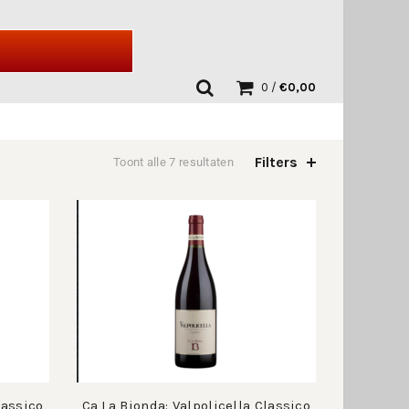
0
/
€
0,00
Filters
Toont alle 7 resultaten
lassico
Ca La Bionda: Valpolicella Classico