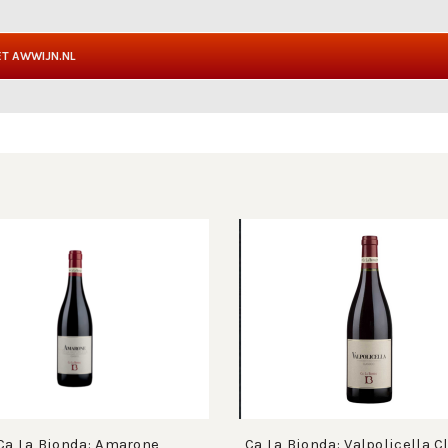
T AWWIJN.NL
Ca La Bionda: Amarone
Ca La Bionda: Valpolicella C