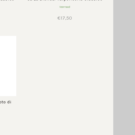
Voorraad
€
17,50
oto di