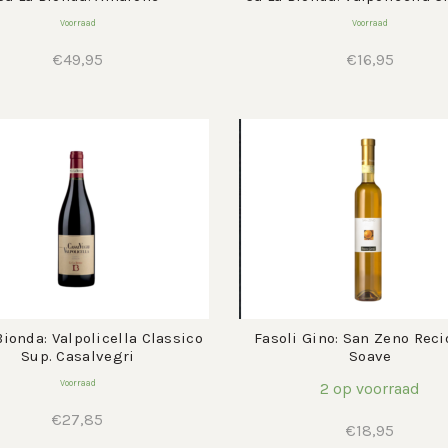
Voorraad
Voorraad
€
49,95
€
16,95
Bionda: Valpolicella Classico
Fasoli Gino: San Zeno Reci
Sup. Casalvegri
Soave
Voorraad
2 op voorraad
€
27,85
€
18,95