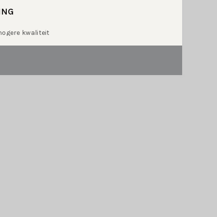
ING
hogere kwaliteit
FORMATIE
chtig
,
Settimo
stainable