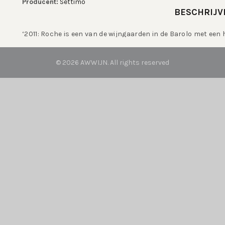
Producent:
Settimo
BESCHRIJV
‘2011: Roche is een van de wijngaarden in de Barolo met een 
AANVULLENDE IN
© 2026
AWWIJN
. All rights reserved
Druiven
Nebbiolo
Artikelnummer:
103811
Categorieën:
Italië
,
Nebbiolo
,
Piemonte
,
Rood
,
Rood kra
Tags:
Barrique
,
Eigen import
,
Italië
,
Piemonte
,
Rood
,
Su
Brand:
Settimo