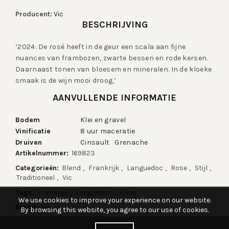
Bergon
Rosé
Producent:
Vic
Aantal
BESCHRIJVING
‘2024: De rosé heeft in de geur een scala aan fijne
nuances van frambozen, zwarte bessen en rode kersen.
Daarnaast tonen van bloesem en mineralen. In de kloeke
smaak is de wijn mooi droog,’
AANVULLENDE INFORMATIE
Bodem
Klei en gravel
Vinificatie
8 uur maceratie
Druiven
Cinsault Grenache
Artikelnummer:
169823
Categorieën:
Blend
,
Frankrijk
,
Languedoc
,
Rose
,
Stijl
,
Traditioneel
,
Vic
Tags:
Frankrijk
,
Languedoc
,
Rose
We use cookies to improve your experience on our website.
Brand:
Vic
By browsing this website, you agree to our use of cookies.