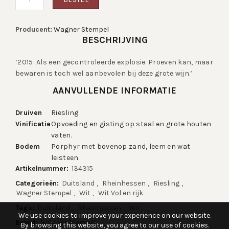
Stempel:
Siefersheimer
Riesling
Aantal
Producent:
Wagner Stempel
BESCHRIJVING
‘2015: Als een gecontroleerde explosie. Proeven kan, maar
bewaren is toch wel aanbevolen bij deze grote wijn.’
AANVULLENDE INFORMATIE
Druiven
Riesling
Vinificatie
Opvoeding en gisting op staal en grote houten
vaten.
Bodem
Porphyr met bovenop zand, leem en wat
leisteen.
Artikelnummer:
134315
Categorieën:
Duitsland
,
Rheinhessen
,
Riesling
,
Wagner Stempel
,
Wit
,
Wit Vol en rijk
Tags:
Duitsland
,
Rheinhessen
,
Wit
We use cookies to improve your experience on our website.
Brand:
Wagner Stempel
By browsing this website, you agree to our use of cookies.