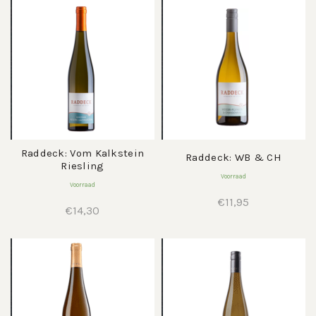
Raddeck: Vom Kalkstein
Raddeck: WB & CH
Riesling
Voorraad
Voorraad
€
11,95
€
14,30