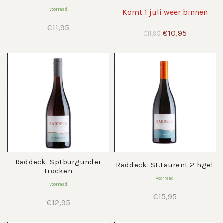
Voorraad
Komt 1 juli weer binnen
€
11,95
Oorspronkelijke
Huidige
€
10,95
€
11,95
prijs
prijs
was:
is:
€11,95.
€10,95.
Raddeck: Sptburgunder
Raddeck: St.Laurent 2 hgel
trocken
Voorraad
Voorraad
€
15,95
€
12,95