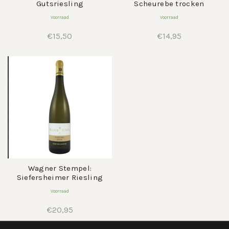
Gutsriesling
Scheurebe trocken
Voorraad
Voorraad
€
15,50
€
14,95
Wagner Stempel:
Siefersheimer Riesling
Voorraad
€
20,95