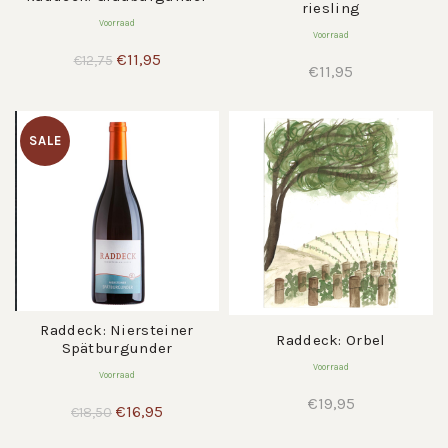
riesling
Voorraad
Voorraad
Oorspronkelijke
Huidige
€
11,95
€
12,75
€
11,95
prijs
prijs
was:
is:
€12,75.
€11,95.
SALE
Raddeck: Niersteiner
Raddeck: Orbel
Spätburgunder
Voorraad
Voorraad
€
19,95
Oorspronkelijke
Huidige
€
16,95
€
18,50
prijs
prijs