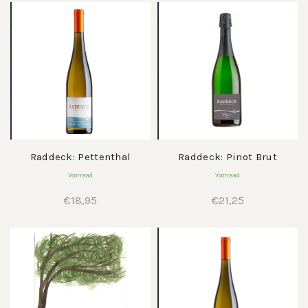
was:
is:
€18,50.
€16,95.
Raddeck: Pettenthal
Raddeck: Pinot Brut
Voorraad
Voorraad
€
18,95
€
21,25