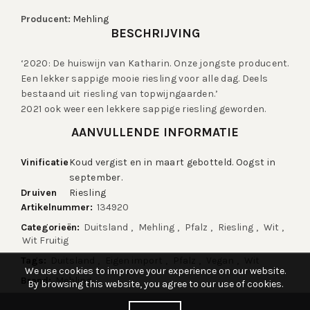
Aantal
Producent:
Mehling
BESCHRIJVING
‘2020: De huiswijn van Katharin. Onze jongste producent.
Een lekker sappige mooie riesling voor alle dag. Deels
bestaand uit riesling van topwijngaarden.’
2021 ook weer een lekkere sappige riesling geworden.
AANVULLENDE INFORMATIE
Vinificatie
Koud vergist en in maart gebotteld. Oogst in
september.
Druiven
Riesling
Artikelnummer:
134920
Categorieën:
Duitsland
,
Mehling
,
Pfalz
,
Riesling
,
Wit
,
Wit Fruitig
Tags:
Duitsland
,
Eigen import
,
Pfalz
,
Vegan
,
Wit
We use cookies to improve your experience on our website.
Brand:
Mehling
By browsing this website, you agree to our use of cookies.