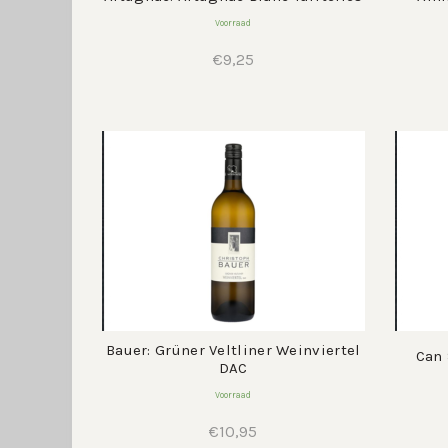
Voorraad
€
9,25
Bauer: Grüner Veltliner Weinviertel
Can 
DAC
Voorraad
€
10,95