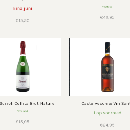
Voorraad
Eind juni
€
42,95
€
15,50
Suriol: Collita Brut Nature
Castelvecchio: Vin San
Voorraad
1 op voorraad
€
15,95
€
24,95