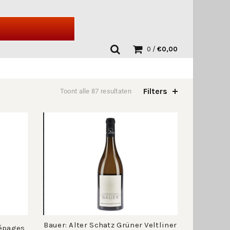
0
/
€
0,00
Filters
Toont alle 87 resultaten
Bauer: Alter Schatz Grüner Veltliner
cépages