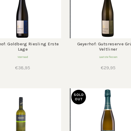
of: Goldberg Riesling Erste
Geyerhof: Gutsreserve Gr
Lage
Veltliner
Voorraad
Laatste flessen
€
38,95
€
29,95
SOLD
OUT