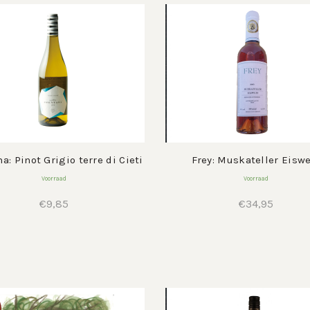
a: Pinot Grigio terre di Cieti
Frey: Muskateller Eisw
Voorraad
Voorraad
€
9,85
€
34,95