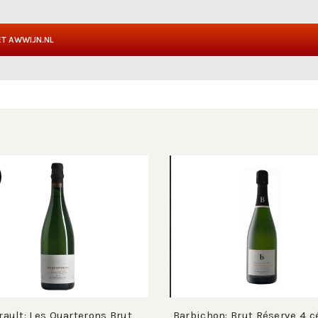
T AWWIJN.NL
ault: Les Quarterons Brut
Barbichon: Brut Réserve 4 