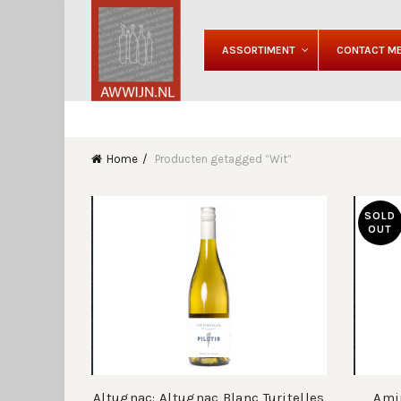
ASSORTIMENT
CONTACT ME
Home
Producten getagged “Wit”
SOLD
OUT
Altugnac: Altugnac Blanc Turitelles
Amir