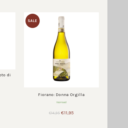
SALE
oto di
Fiorano: Donna Orgilla
Voorraad
Oorspronkelijke
Huidige
€
11,95
€
14,95
prijs
prijs
was:
is: