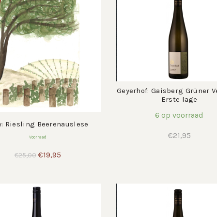
Geyerhof: Gaisberg Grüner Ve
Erste lage
6 op voorraad
y: Riesling Beerenauslese
€
21,95
Voorraad
Oorspronkelijke
Huidige
€
19,95
€
25,00
prijs
prijs
was:
is:
€25,00.
€19,95.