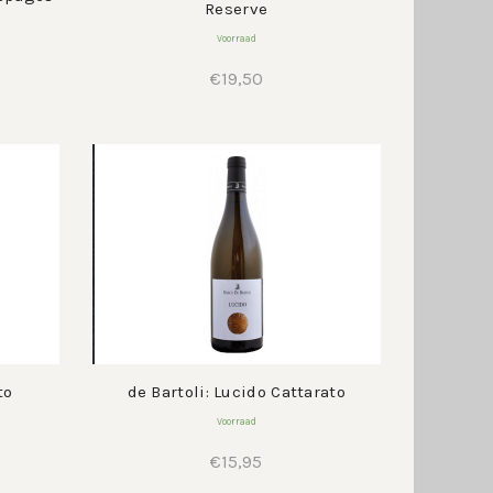
Reserve
Voorraad
€
19,50
to
de Bartoli: Lucido Cattarato
Voorraad
€
15,95