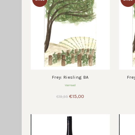
Frey: Riesling BA
Fre
Voorraad
Oorspronkelijke
Huidige
€
15,00
€
19,95
prijs
prijs
was:
is:
€19,95.
€15,00.