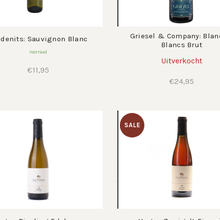
Griesel & Company: Blan
ldenits: Sauvignon Blanc
Blancs Brut
Voorraad
Uitverkocht
€
11,95
€
24,95
SALE