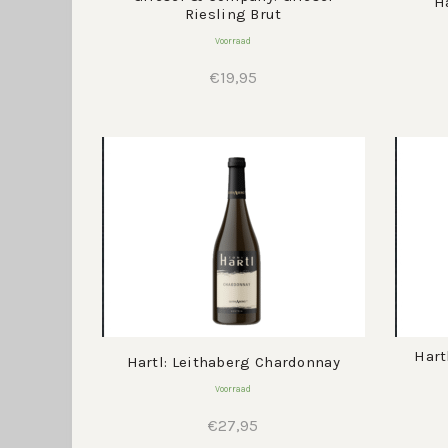
H
Riesling Brut
Voorraad
€
19,95
Hart
Hartl: Leithaberg Chardonnay
Voorraad
€
27,95