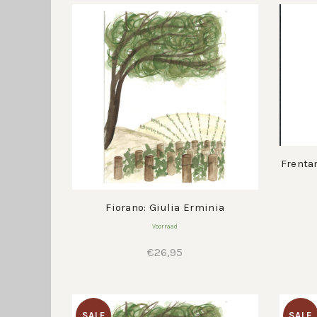
Frentan
Fiorano: Giulia Erminia
Voorraad
€
26,95
SALE
SALE