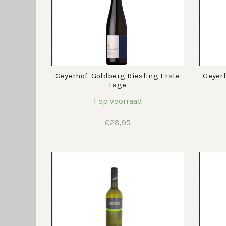
Geyerhof: Goldberg Riesling Erste
Geyerh
Lage
1 op voorraad
€
28,95