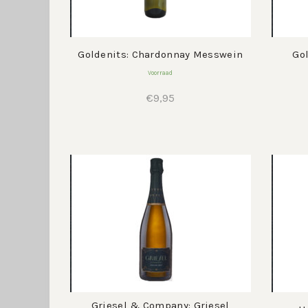
Goldenits: Chardonnay Messwein
Go
Voorraad
€
9,95
Griesel & Company: Griesel