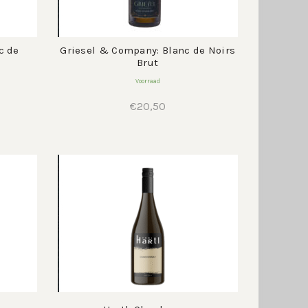
c de
Griesel & Company: Blanc de Noirs
Brut
Voorraad
€
20,50