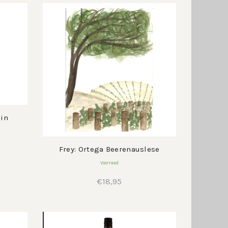
€14,95.
€11,95.
ein
Frey: Ortega Beerenauslese
Voorraad
€
18,95