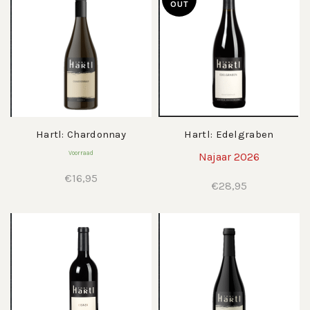
OUT
Hartl: Chardonnay
Hartl: Edelgraben
Voorraad
Najaar 2026
€
16,95
€
28,95