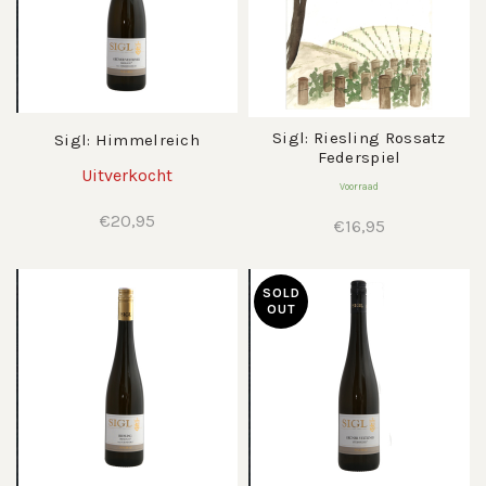
Sigl: Riesling Rossatz
Sigl: Himmelreich
Federspiel
Uitverkocht
Voorraad
€
20,95
€
16,95
SOLD
OUT