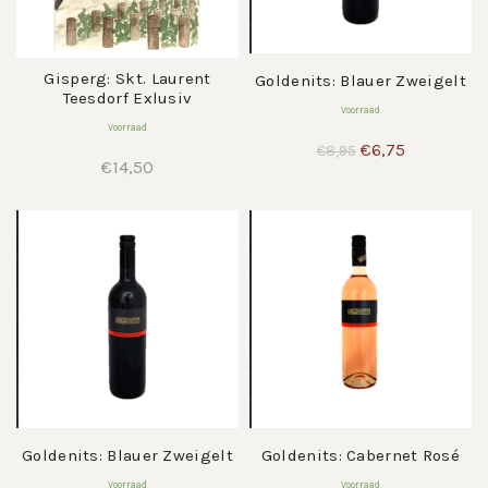
Gisperg: Skt. Laurent
Goldenits: Blauer Zweigelt
Teesdorf Exlusiv
Voorraad
Voorraad
Oorspronkelijke
Huidige
€
6,75
€
8,95
€
14,50
prijs
prijs
was:
is:
€8,95.
€6,75.
Goldenits: Blauer Zweigelt
Goldenits: Cabernet Rosé
Voorraad
Voorraad