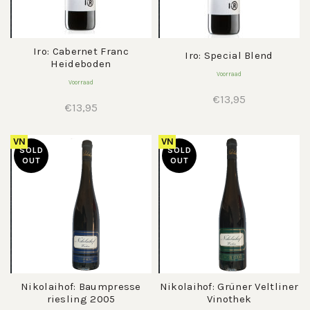
Iro: Cabernet Franc
Iro: Special Blend
Heideboden
Voorraad
Voorraad
€
13,95
€
13,95
VN
VN
SOLD
SOLD
OUT
OUT
Nikolaihof: Baumpresse
Nikolaihof: Grüner Veltliner
riesling 2005
Vinothek