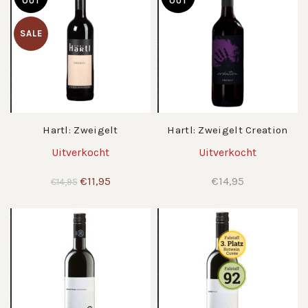
OUT
OUT
SALE
Hartl: Zweigelt
Hartl: Zweigelt Creation
Uitverkocht
Uitverkocht
Oorspronkelijke
Huidige
€
11,95
€
14,95
€
14,95
prijs
prijs
was:
is:
€14,95.
€11,95.