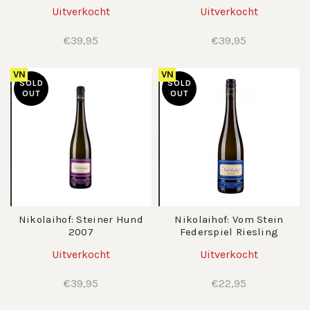
Uitverkocht
Uitverkocht
€
39,95
€
39,95
VN
VN
SOLD
SOLD
OUT
OUT
Nikolaihof: Steiner Hund
Nikolaihof: Vom Stein
2007
Federspiel Riesling
Uitverkocht
Uitverkocht
€
39,95
€
22,95