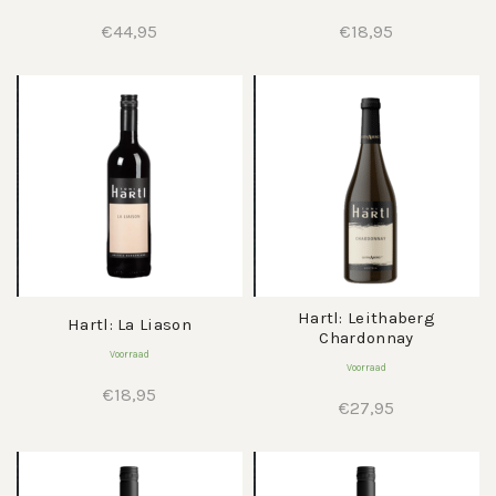
€
44,95
€
18,95
Hartl: Leithaberg
Hartl: La Liason
Chardonnay
Voorraad
Voorraad
€
18,95
€
27,95