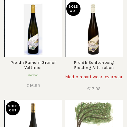
SOLD
OUT
Proidl: Rameln Grüner
Proidl: Senftenberg
Veltliner
Riesling Alte reben
Voorraad
Medio maart weer leverbaar
€
16,95
€
17,95
SOLD
OUT