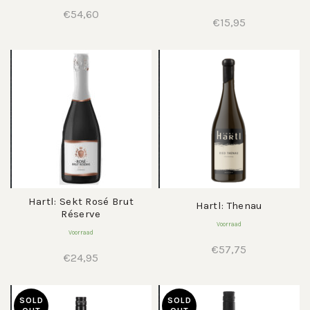
€
54,60
€
15,95
Hartl: Sekt Rosé Brut
Hartl: Thenau
Réserve
Voorraad
Voorraad
€
57,75
€
24,95
SOLD
SOLD