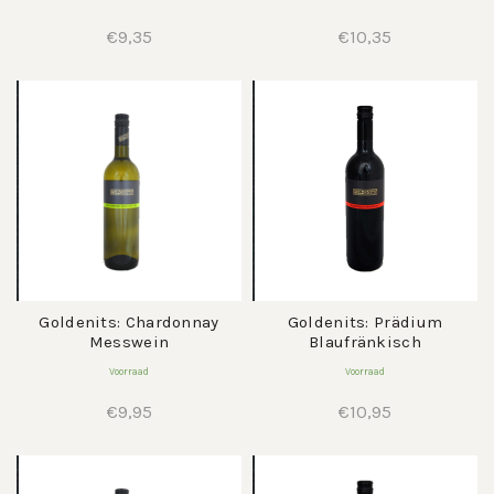
€
9,35
€
10,35
Goldenits: Chardonnay
Goldenits: Prädium
Messwein
Blaufränkisch
Voorraad
Voorraad
€
9,95
€
10,95