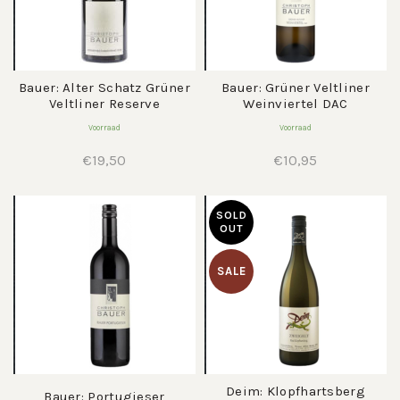
Bauer: Alter Schatz Grüner
Bauer: Grüner Veltliner
Veltliner Reserve
Weinviertel DAC
Voorraad
Voorraad
€
19,50
€
10,95
SOLD
OUT
SALE
Deim: Klopfhartsberg
Bauer: Portugieser