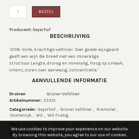
Geyerhof:
BESTEL
Steinleithen
Grüner
Veltliner
Erste
Producent:
Geyerhof
Lage
BESCHRIJVING
2016
Aantal
‘2016: Volle, krachtige veltliner. Zeer goede wijngaard
geeft een wijn die breed met een mineralige
structuur.Lengte, druivig en mineralig, hoog op smaak,
intens, zuren zeer aanwezig, concentratie.’
AANVULLENDE INFORMATIE
Druiven
Grüner Veltliner
Artikelnummer:
53313
Categorieën:
Geyerhof
,
Grüner Veltliner
,
Kremstal
,
Oostenrijk
,
Wit
,
Wit Fruitig
Tags:
Eigen import
,
Goldies
,
Kremstal
,
Oostenrijk
,
Wit
We use cookies to improve your experience on our website.
Brand:
Geyerhof
By browsing this website, you agree to our use of cookies.